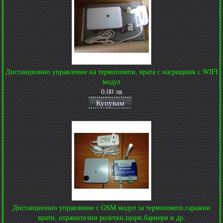
Дистанционно управление на термопомпи, врата с насрещник с WIFI
модул
0.00 лв
Купувам
Дистанционно управление с GSM модул за термопомпи,гаражни
врати, охранителни ролетки,щори,бариери и др.