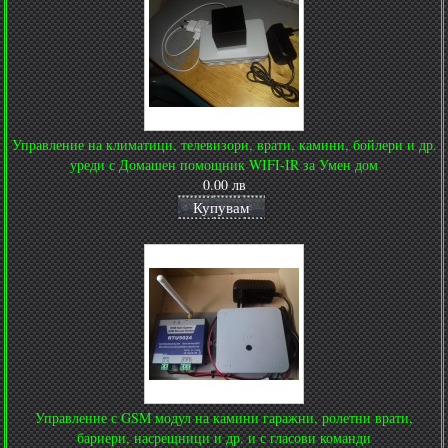
Управление на климатици, телевизори, врати, камини, бойлери и др.
уреди с Домашен помощник WIFI-IR за Умен дом
0.00 лв
Купувам
Управление с GSM модул на камини гаражни, ролетни врати,
бариери, насрещници и др. и с гласови команди