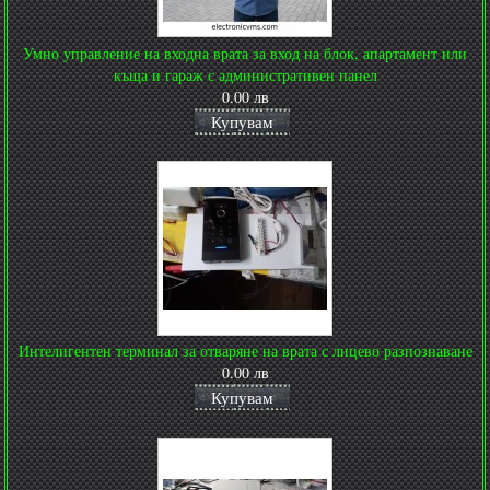
Умно управление на входна врата за вход на блок, апартамент или
къща и гараж с административен панел
0.00 лв
Купувам
Интелигентен терминал за отваряне на врата с лицево разпознаване
0.00 лв
Купувам