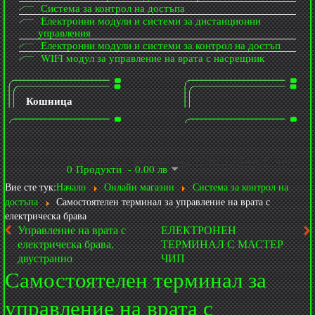
Система за контрол на достъпа
Електронни модули и системи за дистанционни
управления
Електронни модули и системи за контрол на достъп
WIFI модул за управление на врата с насрещник
Кошница
Пазарска кошница (Shopping Cart)
0 Продукти - 0.00 лв
Вие сте тук:
Начало
Онлайн магазин
Система за контрол на
достъпа
Самостоятелен терминал за управление на врата с
електрическа брава
Управление на врата с
ЕЛЕКТРОНЕН
електрическа брава,
ТЕРМИНАЛ С МАСТЕР
двустранно
ЧИП
Самостоятелен терминал за
управление на врата с